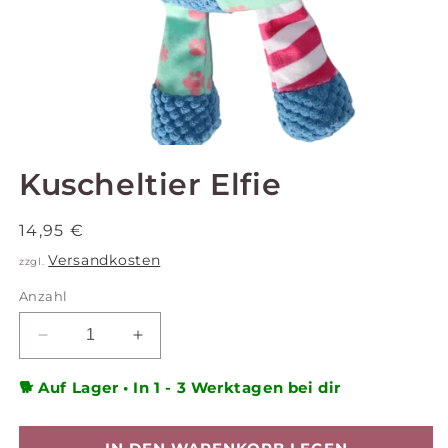
MEDIEN
1
Kuscheltier Elfie
IN
MODAL
ÖFFNEN
Normaler
14,95 €
Preis
Versandkosten
zzgl.
Anzahl
VERRINGERE
ERHÖHE
DIE
DIE
MENGE
MENGE
🐕 Auf Lager • In 1 - 3 Werktagen bei dir
FÜR
FÜR
KUSCHELTIER
KUSCHELTIER