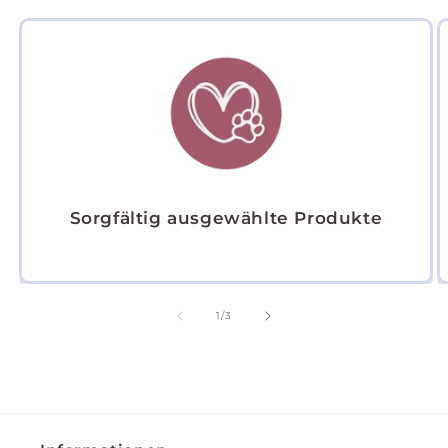
Sorgfältig ausgewählte Produkte
von
1
/
3