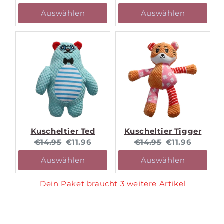
price:
price:
price:
price:
Auswählen
Auswählen
Kuscheltier Ted
Kuscheltier Tigger
Original
Current
Original
Current
€14.95
€11.96
€14.95
€11.96
price:
price:
price:
price:
Auswählen
Auswählen
Dein Paket braucht 3 weitere Artikel